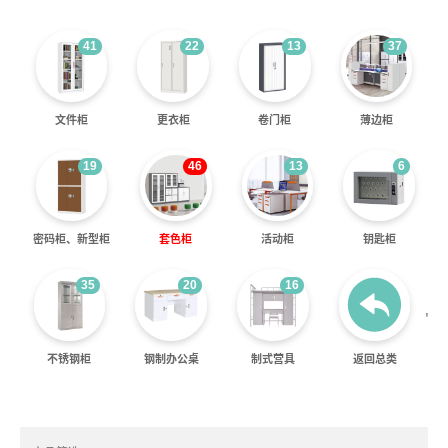
41
22
13
37
文件柜
更衣柜
卷门柜
薄边柜
19
46
13
6
密码柜、新型柜
套色柜
活动柜
钥匙柜
35
20
16
'
不锈钢柜
钢制办公桌
制式营具
返回总类