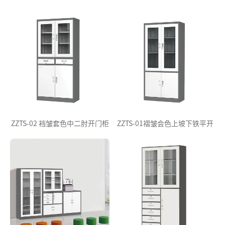
ZZTS-02 裆皱套色中二肘开门柜
ZZTS-01褶皱会色上坡下铁平开