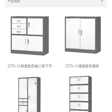
产品筛选
ZZTS-12褶皱套色偏三屉下节
ZZTS-11褶皱套色矮柜