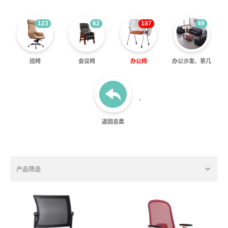
123
62
187
49
班椅
会议椅
办公椅
办公沙发、茶几
'
返回总类
产品筛选