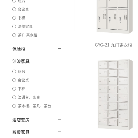
班台
会议桌
书柜
法院家具
茶几 茶水柜
GYG-21 九门更衣柜
保险柜
油漆家具
班台
会议桌
书柜
演讲台、条桌
茶水柜、茶几、茶台
酒店套房
胶板家具