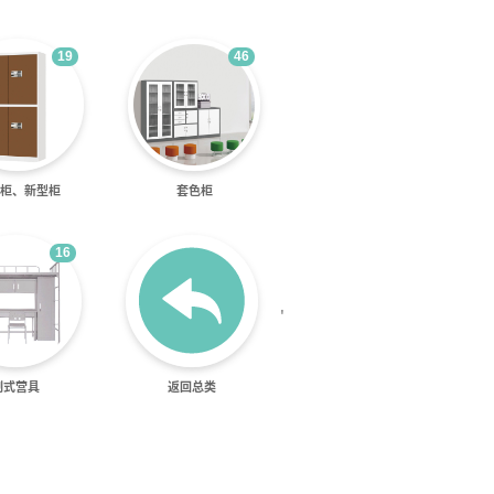
19
46
柜、新型柜
套色柜
16
'
制式营具
返回总类