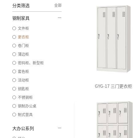
分类筛选
全部
钢制家具
文件柜
更衣柜
卷门柜
薄边柜
密码柜、新型柜
套色柜
活动柜
GYG-17 三门更衣柜
钥匙柜
不锈钢柜
钢制办公桌
制式营具
大办公系列