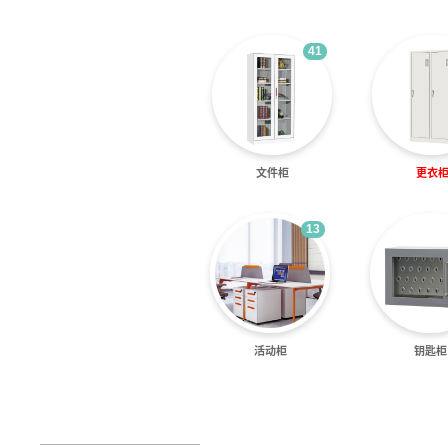
41
文件柜
更衣
13
活动柜
钥匙柜