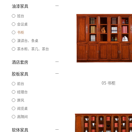
油漆家具
班台
会议桌
书柜
演讲台、条桌
茶水柜、茶几、茶台
酒店套房
胶板家具
05 书柜
前台
经理台
屏风
阅览桌
高隔间
软体家具