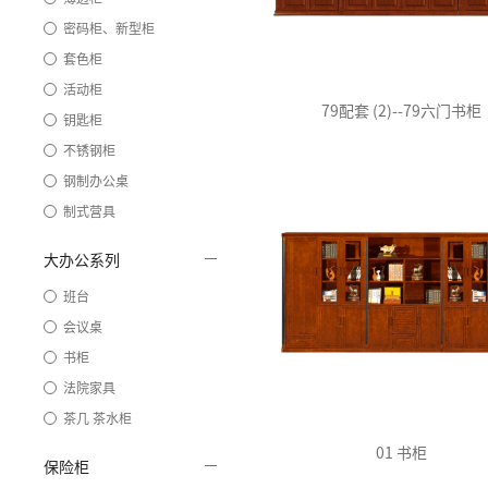
密码柜、新型柜
套色柜
活动柜
79配套 (2)--79六门书柜
钥匙柜
不锈钢柜
钢制办公桌
制式营具
大办公系列
班台
会议桌
书柜
法院家具
茶几 茶水柜
01 书柜
保险柜