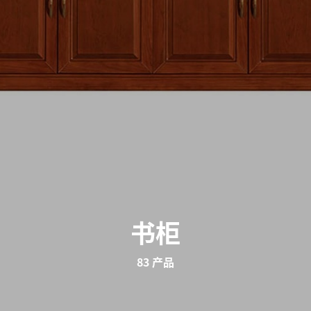
书柜
83 产品