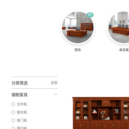
57
班台
会议桌
分类筛选
全部
钢制家具
文件柜
更衣柜
卷门柜
薄边柜