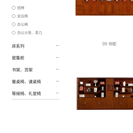
班椅
会议椅
办公椅
办公沙发、茶几
09 书柜
床系列
密集柜
书架、货架
餐桌椅、课桌椅
等候椅、礼堂椅