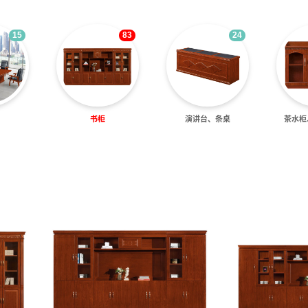
15
83
24
书柜
演讲台、条桌
茶水柜