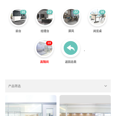
16
22
22
16
前台
经理台
屏风
阅览桌
10
'
高隔间
返回总类
产品筛选