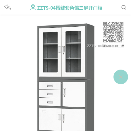
ZZTS-04褶皱套色偏三屉开门柜