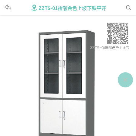
ZZTS-01褶皱会色上坡下铁平开