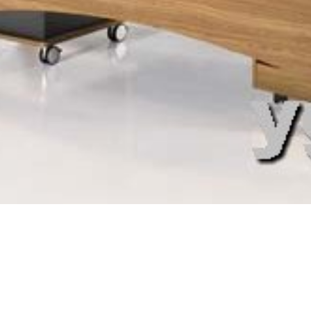
首页
产品中心
新闻动态
联系方式
© 2026
铁振（河北）家具
1195202
技术支持:
贤虎