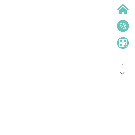
follow us
管理
1195202