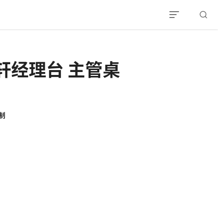
MENU
轩经理台 主管桌
制
桌
桌