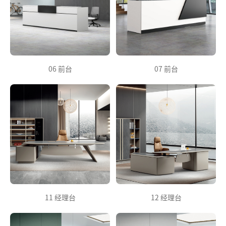
06 前台
07 前台
11 经理台
12 经理台