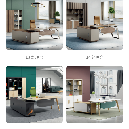
13 经理台
14 经理台