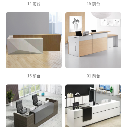
14 前台
15 前台
16 前台
01 前台