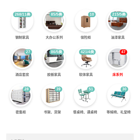
268/
11
类
85/
5
类
10
215/
5
类
钢制家具
大办公系列
保险柜
油漆家具
27
86/
5
类
421/
4
类
47
酒店套房
胶板家具
软体家具
床系列
28
39
51
30
密集柜
书架、货架
餐桌椅、课桌椅
等候椅、礼堂椅