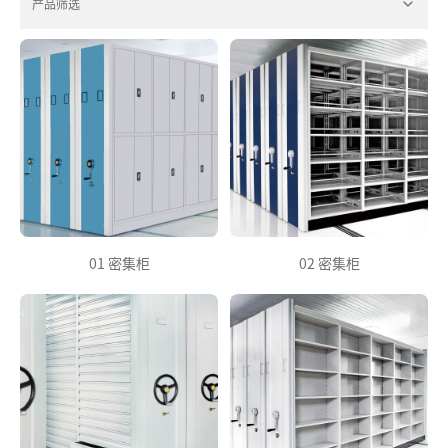
产品筛选
01 密集柜
02 密集柜