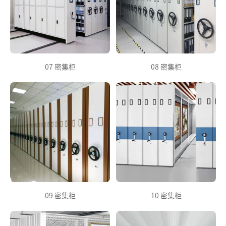
07 密集柜
08 密集柜
09 密集柜
10 密集柜