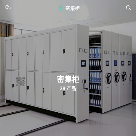
密集柜
密集柜
28 产品