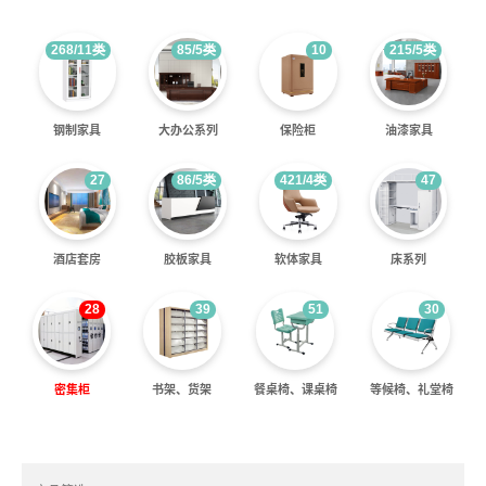
268/
11
类
85/
5
类
10
215/
5
类
钢制家具
大办公系列
保险柜
油漆家具
27
86/
5
类
421/
4
类
47
酒店套房
胶板家具
软体家具
床系列
28
39
51
30
密集柜
书架、货架
餐桌椅、课桌椅
等候椅、礼堂椅