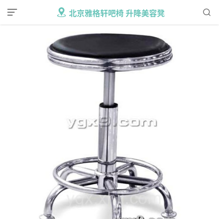
北京雅格轩吧椅 升降美容凳
MENU