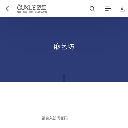
博遇
都市星耀
麻
艺
坊
麻艺坊
中古风
请输入访问密码