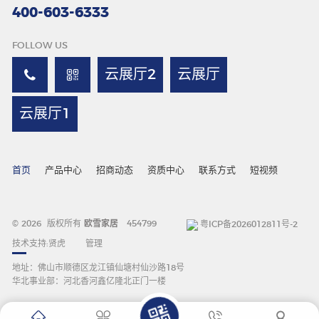
400-603-6333
FOLLOW US
云展厅2
云展厅
云展厅1
首页
产品中心
招商动态
资质中心
联系方式
短视频
© 2026 版权所有
欧雪家居
454799
粤ICP备2026012811号-2
技术支持:
贤虎
管理
地址：佛山市顺德区龙江镇仙塘村仙沙路18号
华北事业部：河北香河鑫亿隆北正门一楼