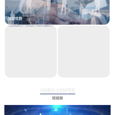
加盟优势
欧雪
福莱曼思
博遇
都市星耀
企业全览
荣誉资质
VIDEO CENTER
短视频