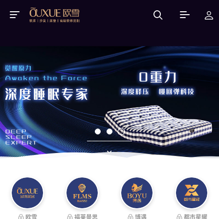
欧雪
福莱曼思
博遇
都市星耀