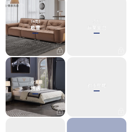
(4
类
)
(3
类
)
欧雪
福莱曼思
(2
类
)
都市星耀
博遇